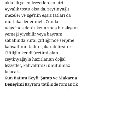
akla ilk gelen lezzetlerden biri 
Ayvalık tostu olsa da, zeytinyağlı 
mezeler ve Ege’nin eşsiz tatları da 
mutlaka denenmeli. Cunda 
Adası’nda deniz kenarında bir akşam 
yemeği yiyebilir veya bayram 
sabahında Sural Çiftliği’nde serpme 
kahvaltının tadını çıkarabilirsiniz. 
Çiftliğin kendi üretimi olan 
zeytinyağıyla hazırlanan doğal 
lezzetler, kahvaltınızı unutulmaz 
kılacak.
Gün Batımı Keyfi: Şarap ve Makarna 
Deneyimi
 Bayram tatilinde romantik 
veya huzurlu bir akşam geçirmek 
isteyenler için Sural Çiftliği’nde gün 
batımı eşliğinde bir kadeh şarap ve 
makarna keyfi sizi bekliyor. Doğanın 
içinde, zeytin ağaçları arasında 