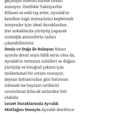
geçmişin izlerini sürme fırsatı 
sunuyor. Özellikle Taksiyarhis 
Kilisesi ve eski taş evler, Ayvalık’ın 
kendine özgü mimarisini keşfetmek 
isteyenler için ideal duraklardan. 
Dar sokaklarda yürüyüş yaparak 
nostaljik atmosferin tadını 
çıkarabilirsiniz.
Deniz ve Doğa ile Buluşun
 Nisan 
ayında deniz suyu hâlâ serin olsa da, 
Ayvalık’ın tertemiz sahilleri ve doğası 
yürüyüş ve fotoğraf çekimi için 
mükemmel bir ortam sunuyor. 
Şeytan Sofrası’ndan gün batımını 
izlemek ise bayram tatilinizi 
unutulmaz kılacak anlardan biri 
olabilir.
Lezzet Duraklarında Ayvalık 
Mutfağını Deneyin
 Ayvalık denilince 