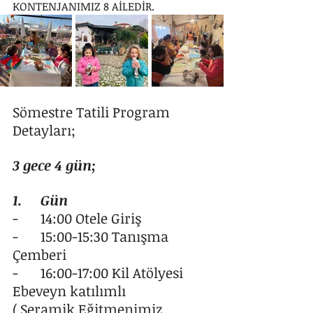
KONTENJANIMIZ 8 AİLEDİR.
Sömestre Tatili Program 
Detayları;
3 gece 4 gün;
1.	Gün
-	14:00 Otele Giriş
-	15:00-15:30 Tanışma 
Çemberi
-	16:00-17:00 Kil Atölyesi 
Ebeveyn katılımlı
( Seramik Eğitmenimiz 