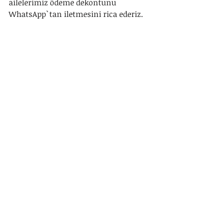
ailelerimiz ödeme dekontunu 
WhatsApp`tan iletmesini rica ederiz. 
Ödeme, İptal ve İade Koşulları:
- Rezervasyonunun kesinleşmesi 
için ücretin tamamı ya da kapora 
ücreti yatırılmalıdır.
- Kamp tarihinden 30 gün öncesine 
kadar yapılması düşünülen 
iptallerde alınan ön ödeme tutarının 
tamamı iade edilir.
- Tatilimizin başlangıç tarihinden 2 
hafta öncesine kadar iptallerde 
ödeme iade yapılmaz, başka bir 
geziye aktarılmaz.