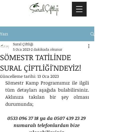
Yazı
Sural Çiftliği
5 Oca 2023
2 dakikada okunur
SÖMESTR TATİLİNDE
SURAL ÇİFTLİĞİ'NDEYİZ!
Güncelleme tarihi:
13 Oca 2023
Sömestr Kamp Programımız ile ilgili 
tüm detayları aşağıda bulabilirsiniz. 
Aklınıza takılan bir şey olması 
durumunda; 
0533 096 37 18 ya da 0507 439 23 29 
numaralı telefonlardan bize 