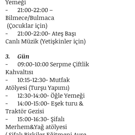
Yemeği
-	21:00-22:00 – 
Bilmece/Bulmaca
 (Çocuklar için)
-	21:00-22:00- Ateş Başı 
Canlı Müzik (Yetişkinler için)
3.	Gün
-	09:00-10:00 Serpme Çiftlik 
Kahvaltısı
-	10:15-12:30- Mutfak 
Atölyesi (Turşu Yapımı)
-	12:30-14:00- Öğle Yemeği
-	14:00-15:00- Eşek turu & 
Traktör Gezisi
-	15:00-16:30- Şifalı 
Merhem&Yağ atölyesi
( Şifalı Birkiler Eğitmeni Ayşe 